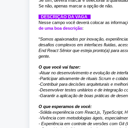
Se sim, deverá marcar e selecionar a quantidad
Se não, apenas marcar a opção de não.
DESCRIÇÃO DA VAGA
Nesse campo você deverá colocar as informaç
de uma boa descrição
:
“
Somos apaixonados por inovação, experiências 
desafios complexos em interfaces fluidas, aces
End React Sênior que esteja pronto(a) para ass
gente.
O que você vai fazer:
-Atuar no desenvolvimento e evolução de interfa
-Participar ativamente de rituais Scrum e colab
-Contribuir para decisões arquiteturais e melho
-Desenvolver testes unitários e de integração c
-Garantir a aplicação de boas práticas de dese
O que esperamos de você:
-Sólida experiência com React.js, TypeScript
-Vivência com metodologias ágeis, especialme
- Experiência em controle de versões com Git (G