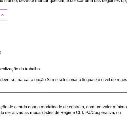
ou híbrido, deve-se marcar que sim, e colocar uma das seguintes op
ocalização do trabalho.
 deve-se marcar a opção Sim e selecionar a língua e o nível de maes
__________________________________________________________________________
ação de acordo com a modalidade de contrato, com um valor mínimo
do ser ativas as modalidades de Regime CLT, PJ/Cooperativa, ou