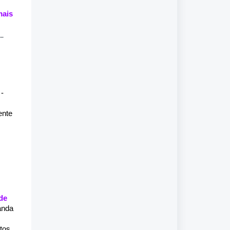
mais
__
 -
ente
de
anda
m
ntos