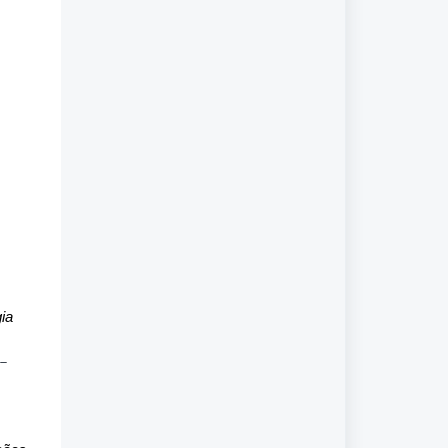
ia
__