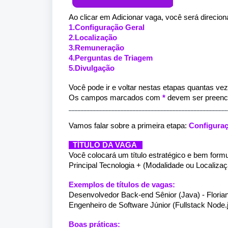
Ao clicar em Adicionar vaga, você será direcio
1.
Configuração Geral
2.Localização
3.Remuneração
4.Perguntas de Triagem
5.Divulgação
Você pode ir e voltar nestas etapas quantas ve
Os campos marcados com
*
devem ser preench
____________________________________________________
Vamos falar sobre a primeira etapa:
Configuraç
TÍTULO DA VAGA
Você colocará um título estratégico e bem for
Principal Tecnologia + (Modalidade ou Localizaç
Exemplos de títulos de vagas:
Desenvolvedor Back-end Sênior (Java) - Floria
Engenheiro de Software Júnior (Fullstack Node.js
Boas práticas: