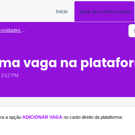
Início
Base de conhecimento
dades no Sistema para Empresas
uma vaga na platafo
 12:52 PM
tra a opção
ADICIONAR VAGA
no canto direito da plataforma: