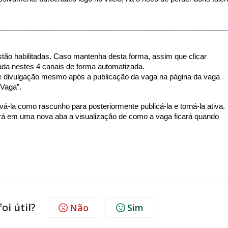
__________________________________________________________________________
stão habilitadas. Caso mantenha desta forma, assim que clicar
gada nestes 4 canais de forma automatizada.
 de divulgação mesmo após a publicação da vaga na página da vaga
 Vaga”.
vá-la como rascunho para posteriormente publicá-la e torná-la ativa.
irá em uma nova aba a visualização de como a vaga ficará quando
oi útil?
Não
Sim