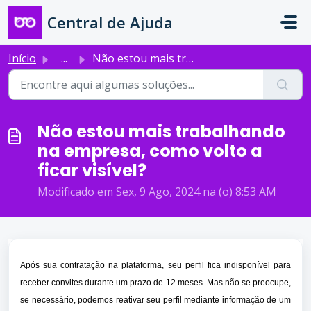
Ir para o conteúdo principal
Central de Ajuda
Início
...
Não estou mais trabalhando na empresa, como volto a ficar...
Não estou mais trabalhando
na empresa, como volto a
ficar visível?
Modificado em Sex, 9 Ago, 2024 na (o) 8:53 AM
Após sua contratação na plataforma, seu perfil fica indisponível para
receber convites durante um prazo de 12 meses. Mas não se preocupe,
se necessário, podemos reativar seu perfil mediante informação de um