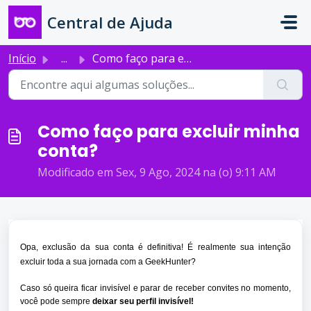
Ir para o conteúdo principal
Central de Ajuda
Início
...
Como faço para excluir minha conta?
Como faço para excluir minha
conta?
Modificado em Sex, 9 Ago, 2024 na (o) 9:11 AM
Opa, exclusão da sua conta é definitiva! É realmente sua intenção
excluir toda a sua jornada com a GeekHunter?
Caso só queira ficar invisível e parar de receber convites no momento,
você pode sempre
deixar seu perfil invisível!