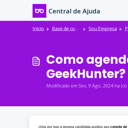
Ir para o conteúdo principal
Central de Ajuda
Início
Base de conhecimento
Sou Empresa
Proc
Como agendar
GeekHunter?
Modificado em Sex, 9 Ago, 2024 na (o)
Uma vez que a pessoa candidata aceitou seu
convite de